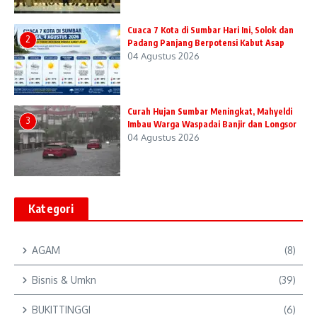
Cuaca 7 Kota di Sumbar Hari Ini, Solok dan
2
Padang Panjang Berpotensi Kabut Asap
04 Agustus 2026
Curah Hujan Sumbar Meningkat, Mahyeldi
3
Imbau Warga Waspadai Banjir dan Longsor
04 Agustus 2026
Kategori
AGAM
(8)
Bisnis & Umkn
(39)
BUKITTINGGI
(6)