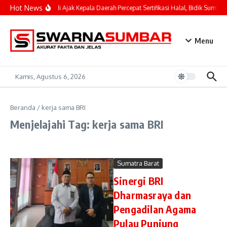
Lewati ke konten
Hot News
Mahyeldi Ajak Kepala Daerah Percepat Sertifikasi Halal, Bidik Sumbar 
Menu
Kamis, Agustus 6, 2026
Beranda
/
kerja sama BRI
Menjelajahi Tag: kerja sama BRI
Sumatra Barat
Sinergi BRI
Dharmasraya dan
Pengadilan Agama
Pulau Punjung