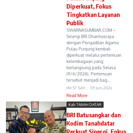
Diperkuat, Fokus
Tingkatkan Layanan
Publik
SWARNASUMBAR.COM –
Sinergi BRI Dharmasraya
dengan Pengadilan Agama
Pulau Punjung kembali
diperkuat melalui pertemuan
kelembagaan yang
berlangsung pada Selasa
(9/6/2026). Pertemuan
tersebut menjadi bag...
FM ST SATI
09 Juni 2026
Read More
Kab TANAH DATAR
BRI Batusangkar dan
Kodim Tanahdatar
Perkuat Sinergi, Fokus