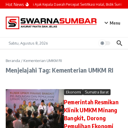
Lewati ke konten
Hot News
Mahyeldi Ajak Kepala Daerah Percepat Sertifikasi Halal, Bidik Sumbar 
Menu
Sabtu, Agustus 8, 2026
Beranda
/
Kementerian UMKM RI
Menjelajahi Tag: Kementerian UMKM RI
Ekonomi
Sumatra Barat
Pemerintah Resmikan
Klinik UMKM Minang
Bangkit, Dorong
Pemulihan Ekonomi