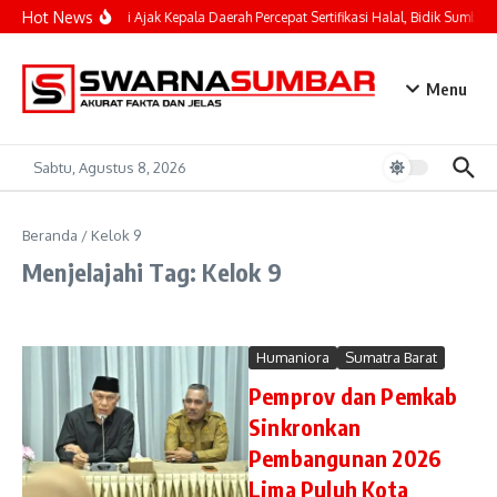
Lewati ke konten
Hot News
Mahyeldi Ajak Kepala Daerah Percepat Sertifikasi Halal, Bidik Sumbar 
Menu
Sabtu, Agustus 8, 2026
Beranda
/
Kelok 9
Menjelajahi Tag: Kelok 9
Humaniora
Sumatra Barat
Pemprov dan Pemkab
Sinkronkan
Pembangunan 2026
Lima Puluh Kota