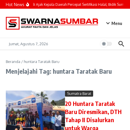
Lewati ke konten
Hot News
Mahyeldi Ajak Kepala Daerah Percepat Sertifikasi Halal, Bidik Sumbar
Menu
Jumat, Agustus 7, 2026
Beranda
/
huntara Taratak Baru
Menjelajahi Tag: huntara Taratak Baru
Sumatra Barat
20 Huntara Taratak
Baru Diresmikan, DTH
Tahap II Disalurkan
untuk Warga