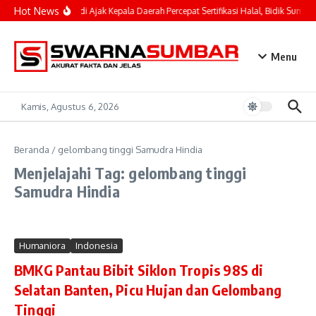
Lewati ke konten
Hot News
Mahyeldi Ajak Kepala Daerah Percepat Sertifikasi Halal, Bidik Sumbar
Menu
Kamis, Agustus 6, 2026
Beranda
/
gelombang tinggi Samudra Hindia
Menjelajahi Tag: gelombang tinggi
Samudra Hindia
Humaniora
Indonesia
BMKG Pantau Bibit Siklon Tropis 98S di
Selatan Banten, Picu Hujan dan Gelombang
Tinggi