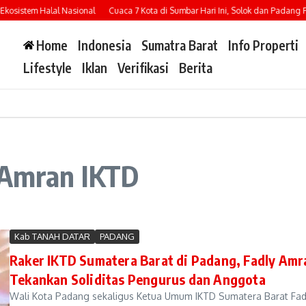
osistem Halal Nasional
Cuaca 7 Kota di Sumbar Hari Ini, Solok dan Padang Pan
Home
Indonesia
Sumatra Barat
Info Properti
Lifestyle
Iklan
Verifikasi
Berita
y Amran IKTD
Kab TANAH DATAR
PADANG
Raker IKTD Sumatera Barat di Padang, Fadly Amr
Tekankan Soliditas Pengurus dan Anggota
Wali Kota Padang sekaligus Ketua Umum IKTD Sumatera Barat Fad