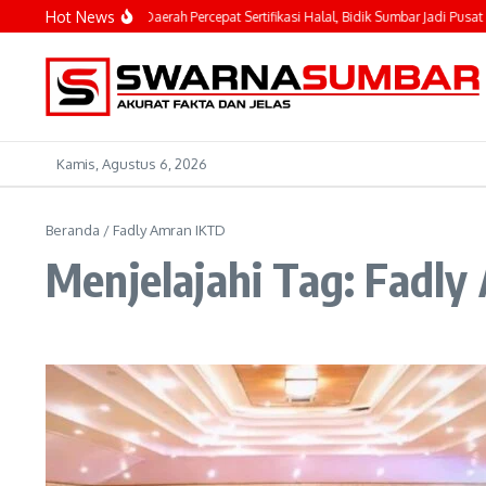
Lewati ke konten
Hot News
ahyeldi Ajak Kepala Daerah Percepat Sertifikasi Halal, Bidik Sumbar Jadi Pusat Ek
Kamis, Agustus 6, 2026
Beranda
/
Fadly Amran IKTD
Menjelajahi Tag: Fadl