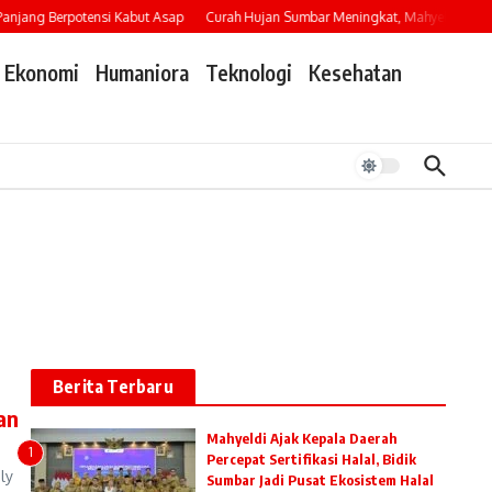
jang Berpotensi Kabut Asap
Curah Hujan Sumbar Meningkat, Mahyeldi Imbau W
Ekonomi
Humaniora
Teknologi
Kesehatan
Berita Terbaru
an
Mahyeldi Ajak Kepala Daerah
1
Percepat Sertifikasi Halal, Bidik
ly
Sumbar Jadi Pusat Ekosistem Halal