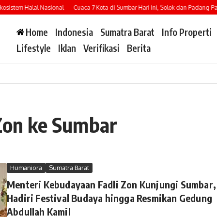
istem Halal Nasional
Cuaca 7 Kota di Sumbar Hari Ini, Solok dan Padang Panja
Home
Indonesia
Sumatra Barat
Info Properti
Lifestyle
Iklan
Verifikasi
Berita
 Zon ke Sumbar
Humaniora
Sumatra Barat
Menteri Kebudayaan Fadli Zon Kunjungi Sumbar,
Hadiri Festival Budaya hingga Resmikan Gedung
Abdullah Kamil