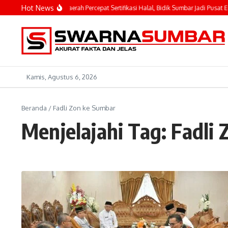
Lewati ke konten
Hot News
hyeldi Ajak Kepala Daerah Percepat Sertifikasi Halal, Bidik Sumbar Jadi Pusat Ekos
Kamis, Agustus 6, 2026
Beranda
/
Fadli Zon ke Sumbar
Menjelajahi Tag: Fadli