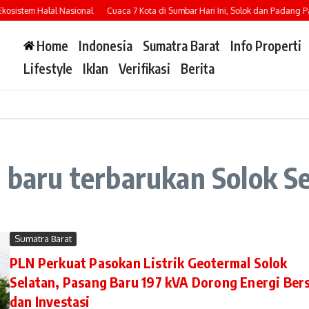
sistem Halal Nasional
Cuaca 7 Kota di Sumbar Hari Ini, Solok dan Padang Panj
Home
Indonesia
Sumatra Barat
Info Properti
Lifestyle
Iklan
Verifikasi
Berita
i baru terbarukan Solok S
Sumatra Barat
PLN Perkuat Pasokan Listrik Geotermal Solok
Selatan, Pasang Baru 197 kVA Dorong Energi Ber
dan Investasi