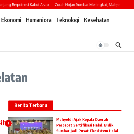
ang Berpotensi Kabut Asap
Curah Hujan Sumbar Meningkat, Mahyeldi Imbau W
Ekonomi
Humaniora
Teknologi
Kesehatan
elatan
Berita Terbaru
Mahyeldi Ajak Kepala Daerah
sih
1
Percepat Sertifikasi Halal, Bidik
Sumbar Jadi Pusat Ekosistem Halal