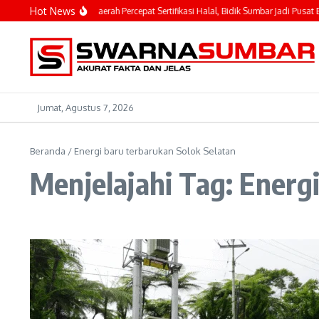
Lewati ke konten
Hot News
hyeldi Ajak Kepala Daerah Percepat Sertifikasi Halal, Bidik Sumbar Jadi Pusat Eko
Jumat, Agustus 7, 2026
Beranda
/
Energi baru terbarukan Solok Selatan
Menjelajahi Tag: Energ