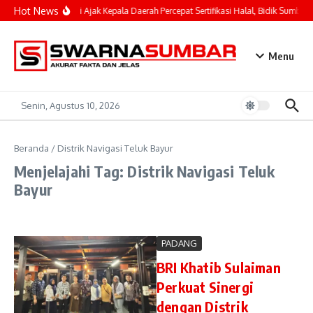
Lewati ke konten
Hot News
Mahyeldi Ajak Kepala Daerah Percepat Sertifikasi Halal, Bidik Sumbar 
Menu
Senin, Agustus 10, 2026
Beranda
/
Distrik Navigasi Teluk Bayur
Menjelajahi Tag: Distrik Navigasi Teluk
Bayur
PADANG
BRI Khatib Sulaiman
Perkuat Sinergi
dengan Distrik