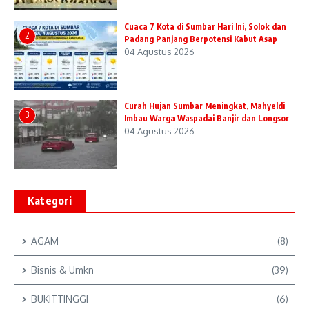
Cuaca 7 Kota di Sumbar Hari Ini, Solok dan
2
Padang Panjang Berpotensi Kabut Asap
04 Agustus 2026
Curah Hujan Sumbar Meningkat, Mahyeldi
3
Imbau Warga Waspadai Banjir dan Longsor
04 Agustus 2026
Kategori
AGAM
(8)
Bisnis & Umkn
(39)
BUKITTINGGI
(6)