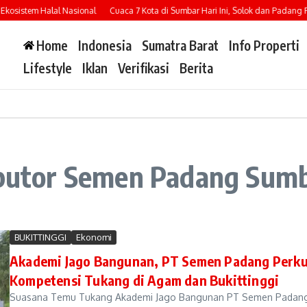
osistem Halal Nasional
Cuaca 7 Kota di Sumbar Hari Ini, Solok dan Padang Pan
Home
Indonesia
Sumatra Barat
Info Properti
Lifestyle
Iklan
Verifikasi
Berita
ributor Semen Padang Sum
BUKITTINGGI
Ekonomi
Akademi Jago Bangunan, PT Semen Padang Perk
Kompetensi Tukang di Agam dan Bukittinggi
Suasana Temu Tukang Akademi Jago Bangunan PT Semen Padang