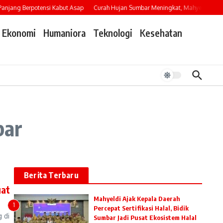
jang Berpotensi Kabut Asap
Curah Hujan Sumbar Meningkat, Mahyeldi Imbau W
Ekonomi
Humaniora
Teknologi
Kesehatan
bar
Berita Terbaru
uat
Mahyeldi Ajak Kepala Daerah
1
Percepat Sertifikasi Halal, Bidik
 di
Sumbar Jadi Pusat Ekosistem Halal