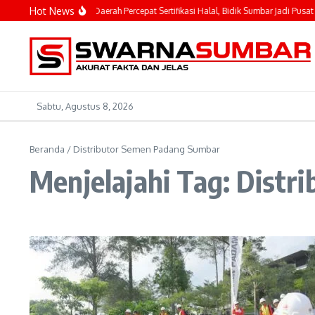
Lewati ke konten
Hot News
ahyeldi Ajak Kepala Daerah Percepat Sertifikasi Halal, Bidik Sumbar Jadi Pusat Ek
Sabtu, Agustus 8, 2026
Beranda
/
Distributor Semen Padang Sumbar
Menjelajahi Tag: Dist