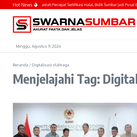
Lewati ke konten
Hot News
hyeldi Ajak Kepala Daerah Percepat Sertifikasi Halal, Bidik Sumbar Jadi Pusat Eko
Minggu, Agustus 9, 2026
Beranda
/
Digitalisasi olahraga
Menjelajahi Tag: Digita