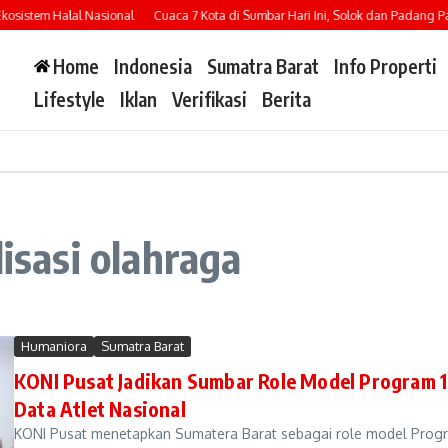
sistem Halal Nasional
Cuaca 7 Kota di Sumbar Hari Ini, Solok dan Padang Panj
Home
Indonesia
Sumatra Barat
Info Properti
Lifestyle
Iklan
Verifikasi
Berita
lisasi olahraga
Humaniora
Sumatra Barat
KONI Pusat Jadikan Sumbar Role Model Program 1
Data Atlet Nasional
KONI Pusat menetapkan Sumatera Barat sebagai role model Progr