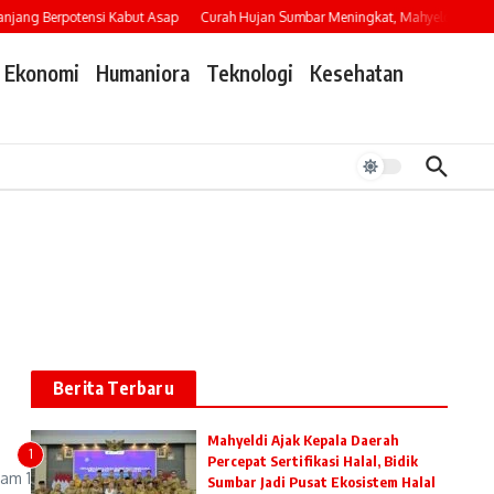
ang Berpotensi Kabut Asap
Curah Hujan Sumbar Meningkat, Mahyeldi Imbau Wa
Ekonomi
Humaniora
Teknologi
Kesehatan
Berita Terbaru
Mahyeldi Ajak Kepala Daerah
1
Percepat Sertifikasi Halal, Bidik
am 1
Sumbar Jadi Pusat Ekosistem Halal