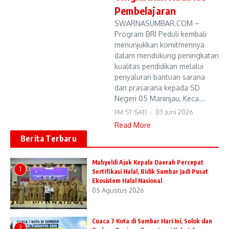
Pembelajaran
SWARNASUMBAR.COM –
Program BRI Peduli kembali
menunjukkan komitmennya
dalam mendukung peningkatan
kualitas pendidikan melalui
penyaluran bantuan sarana
dan prasarana kepada SD
Negeri 05 Maninjau, Keca...
FM ST SATI
03 Juni 2026
Read More
Berita Terbaru
Mahyeldi Ajak Kepala Daerah Percepat
1
Sertifikasi Halal, Bidik Sumbar Jadi Pusat
Ekosistem Halal Nasional
05 Agustus 2026
Cuaca 7 Kota di Sumbar Hari Ini, Solok dan
2