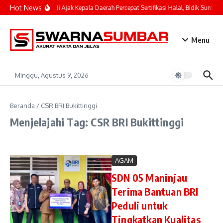
Lewati ke konten
Hot News
Mahyeldi Ajak Kepala Daerah Percepat Sertifikasi Halal, Bidik Sumbar
Menu
Minggu, Agustus 9, 2026
Beranda
/
CSR BRI Bukittinggi
Menjelajahi Tag: CSR BRI Bukittinggi
AGAM
SDN 05 Maninjau
Terima Bantuan BRI
Peduli untuk
Tingkatkan Kualitas