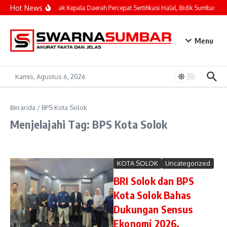
Lewati ke konten
Hot News
Mahyeldi Ajak Kepala Daerah Percepat Sertifikasi Halal, Bidik Sumbar Jad
Menu
Kamis, Agustus 6, 2026
Beranda
/
BPS Kota Solok
Menjelajahi Tag: BPS Kota Solok
KOTA SOLOK
Uncategorized
BRI Solok dan BPS
Kota Solok Bahas
Dukungan Sensus
Ekonomi 2026,