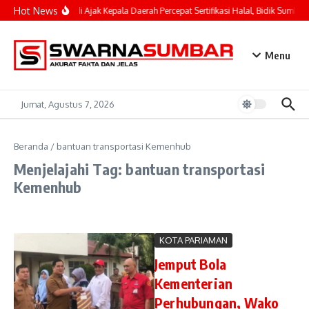
Lewati ke konten
Hot News
Mahyeldi Ajak Kepala Daerah Percepat Sertifikasi Halal, Bidik Sumbar 
Menu
Jumat, Agustus 7, 2026
Beranda
/
bantuan transportasi Kemenhub
Menjelajahi Tag: bantuan transportasi
Kemenhub
KOTA PARIAMAN
Jemput Bola
Kementerian
Perhubungan, Wako