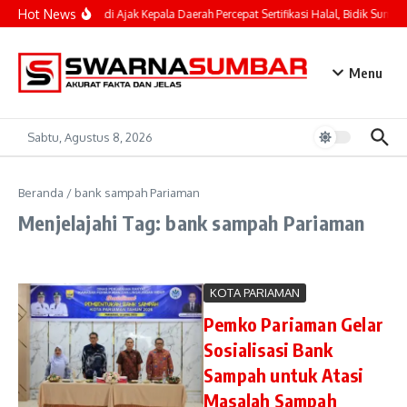
Lewati ke konten
Hot News
Mahyeldi Ajak Kepala Daerah Percepat Sertifikasi Halal, Bidik Sumba
Menu
Sabtu, Agustus 8, 2026
Beranda
/
bank sampah Pariaman
Menjelajahi Tag: bank sampah Pariaman
KOTA PARIAMAN
Pemko Pariaman Gelar
Sosialisasi Bank
Sampah untuk Atasi
Masalah Sampah