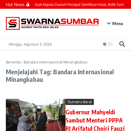
Lewati ke konten
Hot News
Mahyeldi Ajak Kepala Daerah Percepat Sertifikasi Halal, Bidik Sumbar 
Menu
Minggu, Agustus 9, 2026
Beranda
/
Bandara Internasional Minangkabau
Menjelajahi Tag: Bandara Internasional
Minangkabau
Sumatra Barat
Gubernur Mahyeldi
Sambut Menteri PPPA
RI Arifatul Choiri Fauzi