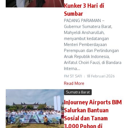
Kunker 3 Hari di
Sumbar
PADANG PARIAMAN –
Gubernur Sumatera Barat,
Mahyeldi Ansharullah,
menyambut kedatangan
Menteri Pemberdayaan
Perempuan dan Perlindungan
Anak Republik Indonesia,
Arifatul Choiri Fauzi, di Bandara
Interna...
FM ST SATI
18 Februari 2026
Read More
Sumatra Barat
InJourney Airports BIM
Salurkan Bantuan
Sosial dan Tanam
3.000 Pohon di