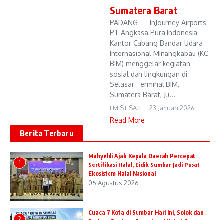
Sumatera Barat
PADANG — InJourney Airports
PT Angkasa Pura Indonesia
Kantor Cabang Bandar Udara
Internasional Minangkabau (KC
BIM) menggelar kegiatan
sosial dan lingkungan di
Selasar Terminal BIM,
Sumatera Barat, Ju...
FM ST SATI
23 Januari 2026
Read More
Berita Terbaru
Mahyeldi Ajak Kepala Daerah Percepat
1
Sertifikasi Halal, Bidik Sumbar Jadi Pusat
Ekosistem Halal Nasional
05 Agustus 2026
Cuaca 7 Kota di Sumbar Hari Ini, Solok dan
2