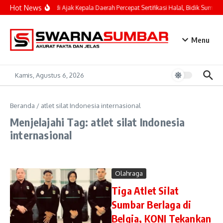
Lewati ke konten
Hot News
Mahyeldi Ajak Kepala Daerah Percepat Sertifikasi Halal, Bidik Sumbar
Menu
Kamis, Agustus 6, 2026
Beranda
/
atlet silat Indonesia internasional
Menjelajahi Tag: atlet silat Indonesia
internasional
Olahraga
Tiga Atlet Silat
Sumbar Berlaga di
Belgia, KONI Tekankan