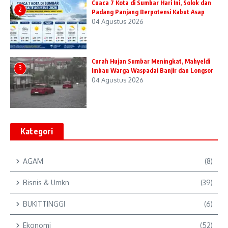
Cuaca 7 Kota di Sumbar Hari Ini, Solok dan
2
Padang Panjang Berpotensi Kabut Asap
04 Agustus 2026
Curah Hujan Sumbar Meningkat, Mahyeldi
3
Imbau Warga Waspadai Banjir dan Longsor
04 Agustus 2026
Kategori
AGAM
(8)
Bisnis & Umkn
(39)
BUKITTINGGI
(6)
Ekonomi
(52)