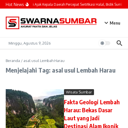
Lewati ke konten
Hot News
Mahyeldi Ajak Kepala Daerah Percepat Sertifikasi Halal, Bidik Sumbar 
Menu
Minggu, Agustus 9, 2026
Beranda
/
asal usul Lembah Harau
Menjelajahi Tag: asal usul Lembah Harau
Wisata Sumbar
Fakta Geologi Lembah
Harau: Bekas Dasar
Laut yang Jadi
Destinasi Alam Ikonik