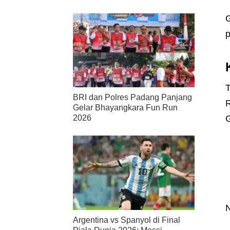
G
p
T
BRI dan Polres Padang Panjang
R
Gelar Bhayangkara Fun Run
G
2026
N
Argentina vs Spanyol di Final