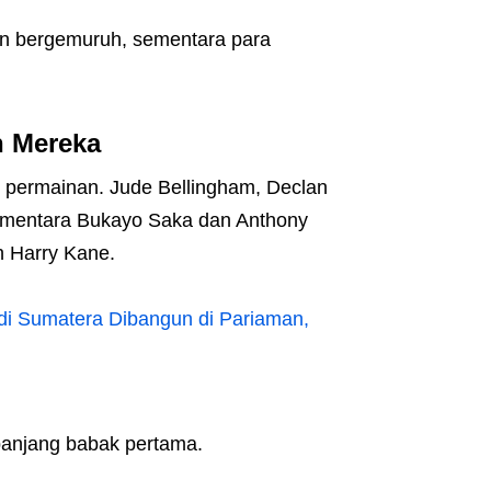
on bergemuruh, sementara para
n Mereka
o permainan. Jude Bellingham, Declan
sementara Bukayo Saka dan Anthony
h Harry Kane.
i Sumatera Dibangun di Pariaman,
panjang babak pertama.