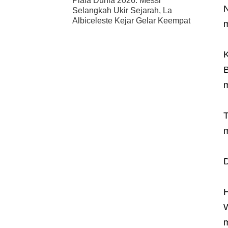
Piala Dunia 2026: Messi
N
Selangkah Ukir Sejarah, La
Albiceleste Kejar Gelar Keempat
m
K
B
m
T
m
D
H
W