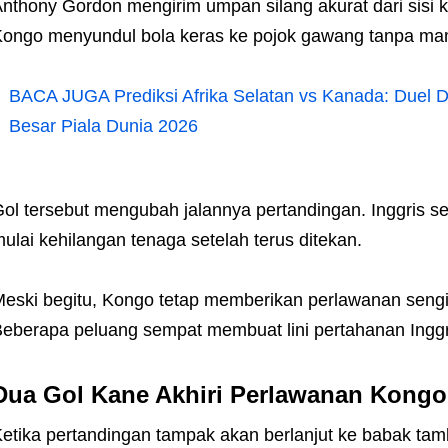
nthony Gordon mengirim umpan silang akurat dari sisi ki
ongo menyundul bola keras ke pojok gawang tanpa mam
BACA JUGA
Prediksi Afrika Selatan vs Kanada: Duel
Besar Piala Dunia 2026
ol tersebut mengubah jalannya pertandingan. Inggris s
ulai kehilangan tenaga setelah terus ditekan.
eski begitu, Kongo tetap memberikan perlawanan sengit
eberapa peluang sempat membuat lini pertahanan Inggr
Dua Gol Kane Akhiri Perlawanan Kongo
etika pertandingan tampak akan berlanjut ke babak ta