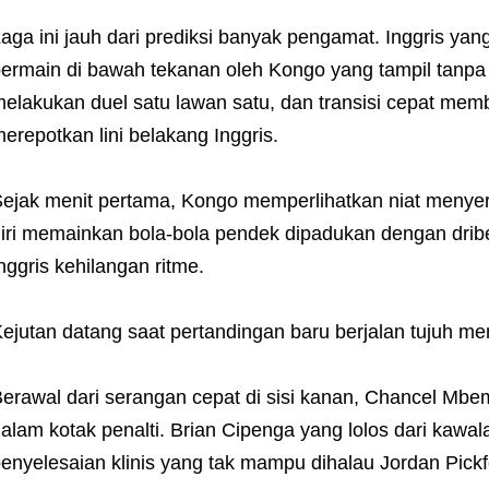
aga ini jauh dari prediksi banyak pengamat. Inggris yang
ermain di bawah tekanan oleh Kongo yang tampil tanpa 
elakukan duel satu lawan satu, dan transisi cepat membu
erepotkan lini belakang Inggris.
ejak menit pertama, Kongo memperlihatkan niat menye
iri memainkan bola-bola pendek dipadukan dengan dri
nggris kehilangan ritme.
ejutan datang saat pertandingan baru berjalan tujuh men
erawal dari serangan cepat di sisi kanan, Chancel Mb
alam kotak penalti. Brian Cipenga yang lolos dari kaw
enyelesaian klinis yang tak mampu dihalau Jordan Pickf