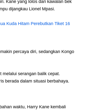
ri. Kane yang lolos dari kawalan bek
pu dijangkau Lionel Mpasi.
 Dua Kuda Hitam Perebutkan Tiket 16
emakin percaya diri, sedangkan Kongo
 melalui serangan balik cepat.
is berada dalam situasi berbahaya.
mbahan waktu, Harry Kane kembali