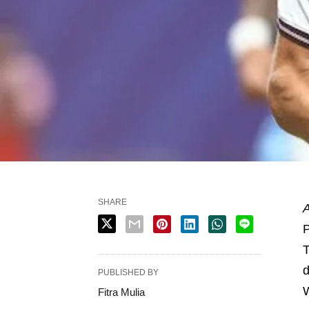
SHARE
P
T
d
PUBLISHED BY
Fitra Mulia