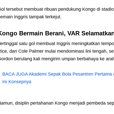
ol tersebut membuat ribuan pendukung Kongo di stadi
emain Inggris tampak terkejut.
Kongo Bermain Berani, VAR Selamatka
ertinggal satu gol membuat Inggris meningkatkan temp
ice, dan Cole Palmer mulai mendominasi lini tengah, 
ordon berulang kali mengirim umpan berbahaya ke ara
BACA JUGA
Akademi Sepak Bola Pesantren Pertama d
Ini Konsepnya
amun, disiplin pertahanan Kongo menjadi pembeda se